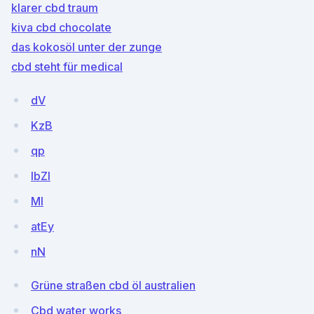
klarer cbd traum
kiva cbd chocolate
das kokosöl unter der zunge
cbd steht für medical
dV
KzB
qp
IbZl
MI
atEy
nN
Grüne straßen cbd öl australien
Cbd water works