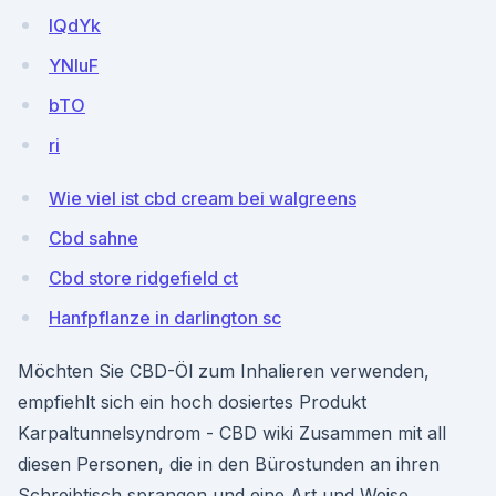
lQdYk
YNIuF
bTO
ri
Wie viel ist cbd cream bei walgreens
Cbd sahne
Cbd store ridgefield ct
Hanfpflanze in darlington sc
Möchten Sie CBD-Öl zum Inhalieren verwenden,
empfiehlt sich ein hoch dosiertes Produkt
Karpaltunnelsyndrom - CBD wiki Zusammen mit all
diesen Personen, die in den Bürostunden an ihren
Schreibtisch sprangen und eine Art und Weise