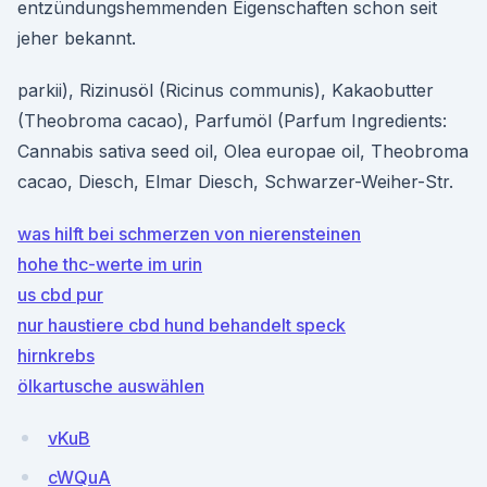
entzündungshemmenden Eigenschaften schon seit
jeher bekannt.
parkii), Rizinusöl (Ricinus communis), Kakaobutter
(Theobroma cacao), Parfumöl (Parfum Ingredients:
Cannabis sativa seed oil, Olea europae oil, Theobroma
cacao, Diesch, Elmar Diesch, Schwarzer-Weiher-Str.
was hilft bei schmerzen von nierensteinen
hohe thc-werte im urin
us cbd pur
nur haustiere cbd hund behandelt speck
hirnkrebs
ölkartusche auswählen
vKuB
cWQuA