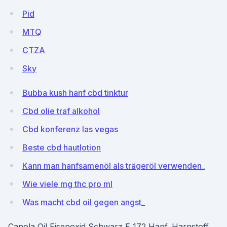
Pid
MTQ
CTZA
Sky
Bubba kush hanf cbd tinktur
Cbd olie traf alkohol
Cbd konferenz las vegas
Beste cbd hautlotion
Kann man hanfsamenöl als trägeröl verwenden_
Wie viele mg thc pro ml
Was macht cbd oil gegen angst_
Canola Oil Eisenoxid Schwarz E 172 Hanf. Harnstoff.