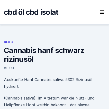
Skip
to
cbd öl cbd isolat
content
BLOG
Cannabis hanf schwarz
rizinusöl
GUEST
Auskünfte Hanf Cannabis sativa. 5302 Rizinusöl
hydriert.
(Cannabis sativa). Im Altertum war die Nutz- und
Heilpflanze Hanf weithin bekannt – das älteste